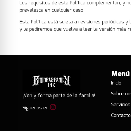
Los requisitos de esta Política complementan, y no
prevalezca en cualquier caso.
Esta Política está sujeta a revisiones periódicas
y le pediremos que vuelva a leer la versión más re
Menú
Inicio
Sobre no
¡Ven y forma parte de la familia!
Servicios
Síguenos en:
Contacto