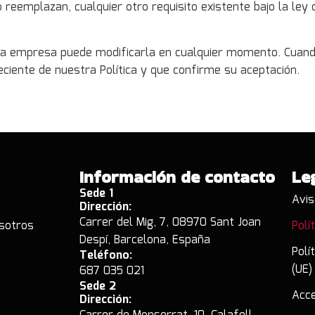
 reemplazan, cualquier otro requisito existente bajo la ley 
 y la empresa puede modificarla en cualquier momento. Cuan
ciente de nuestra Política y que confirme su aceptación.
Información de contacto
Le
Sede 1
Avis
Dirección:
Carrer del Mig, 7, 08970 Sant Joan
sotros
Polí
Despí, Barcelona, España
Polí
Teléfono:
(UE)
687 035 021
Sede 2
Acce
Dirección: